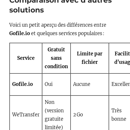
Comparaison avec d’autres
solutions
Voici un petit aperçu des différences entre
Gofile.io
et quelques services populaires :
Gratuit
Limite par
Facili
Service
sans
fichier
d’usa
condition
Gofile.io
Oui
Aucune
Excelle
Non
(version
Très
WeTransfer
2 Go
gratuite
bonne
limitée)